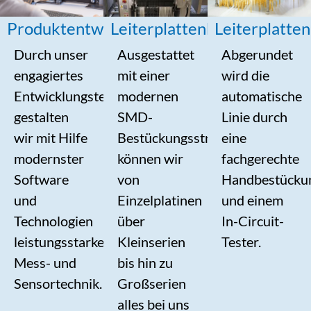
Produktentwicklung
Leiterplattenbestückung
Leiterplatte
Durch unser
Ausgestattet
Abgerundet
engagiertes
mit einer
wird die
Entwicklungsteam
modernen
automatische
gestalten
SMD-
Linie durch
wir mit Hilfe
Bestückungsstraße
eine
modernster
können wir
fachgerechte
Software
von
Handbestücku
und
Einzelplatinen
und einem
Technologien
über
In-Circuit-
leistungsstarke
Kleinserien
Tester.
Mess- und
bis hin zu
Sensortechnik.
Großserien
alles bei uns