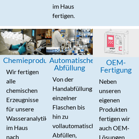
im Haus
fertigen.
Chemieproduktion
Automatische
OEM-
Abfüllung
Fertigung
Wir fertigen
Von der
alle
Neben
Handabfüllung
chemischen
unseren
einzelner
Erzeugnisse
eigenen
Flaschen bis
für unsere
Produkten
hin zu
Wasseranalytik
fertigen wir
vollautomatischem
im Haus
auch OEM-
Abfüllen,
nach
Lösungen