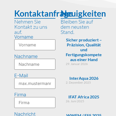
Kontaktanfrage
Neuigkeiten
Nehmen Sie
Bleiben Sie auf
Kontakt zu uns
dem neusten
auf.
Stand.
Vorname
Sicher produziert –
Präzision, Qualität
und
Fertigungskompetenz
Nachname
aus einer Hand
29. Januar 2026
E-Mail
InterAqua 2026
2. Dezember 2025
Firma
IFAT Africa 2025
26. Juni 2025
Nachricht
WWEM / ESS 2025