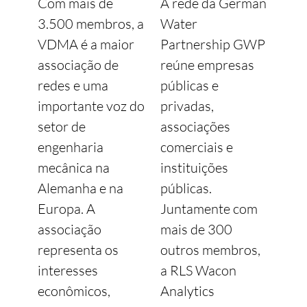
Com mais de
A rede da German
3.500 membros, a
Water
VDMA é a maior
Partnership GWP
associação de
reúne empresas
redes e uma
públicas e
importante voz do
privadas,
setor de
associações
engenharia
comerciais e
mecânica na
instituições
Alemanha e na
públicas.
Europa. A
Juntamente com
associação
mais de 300
representa os
outros membros,
interesses
a RLS Wacon
econômicos,
Analytics