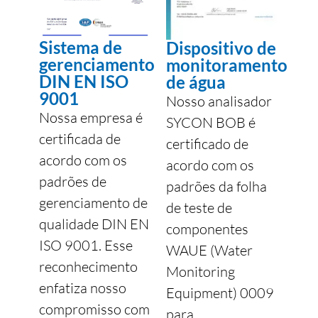
Sistema de
Dispositivo de
gerenciamento
monitoramento
DIN EN ISO
de água
9001
Nosso analisador
Nossa empresa é
SYCON BOB é
certificada de
certificado de
acordo com os
acordo com os
padrões de
padrões da folha
gerenciamento de
de teste de
qualidade DIN EN
componentes
ISO 9001. Esse
WAUE (Water
reconhecimento
Monitoring
enfatiza nosso
Equipment) 0009
compromisso com
para