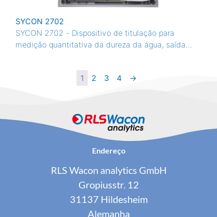
SYCON 2702
SYCON 2702 - Dispositivo de titulação para
medição quantitativa da dureza da água, saída
analógica de 4-20 mA, sensor de cor
autocalibrável, valor limite livremente programável
1
2
3
4
→
Endereço
RLS Wacon analytics GmbH
Gropiusstr. 12
31137 Hildesheim
Alemanha