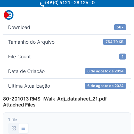
+49 (0) 5121 - 28 126 - 0
Download
Download
587
Tamanho do Arquivo
754.79 KB
File Count
1
Data de Criação
6 de agosto de 2024
Ultima Atualização
6 de agosto de 2024
80-201013 RMS-iWalk-Adj_datasheet_21.pdf
Attached Files
1 file