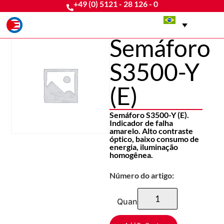
+49 (0) 5121 - 28 126 - 0
Semáforo
S3500-Y
(E)
Semáforo S3500-Y (E).
Indicador de falha
amarelo. Alto contraste
óptico, baixo consumo de
energia, iluminação
homogênea.
Número do artigo:
Quantidade