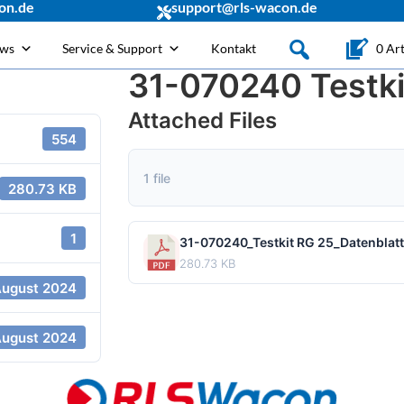
on.de
support@rls-wacon.de
ews
Service & Support
Kontakt
0 Art
31-070240 Testki
Attached Files
554
1 file
280.73 KB
1
31-070240_Testkit RG 25_Datenblat
280.73 KB
August 2024
August 2024