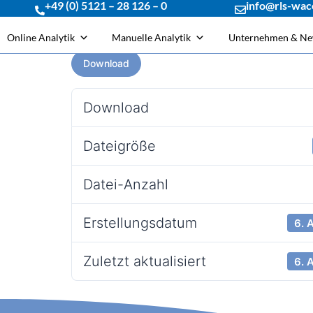
+49 (0) 5121 – 28 126 – 0
info@rls-wac
Online Analytik
Manuelle Analytik
Unternehmen & N
Download
Download
Dateigröße
Datei-Anzahl
Erstellungsdatum
6. 
Zuletzt aktualisiert
6. 