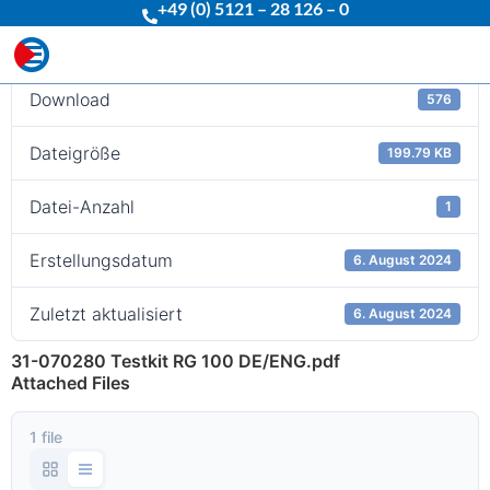
+49 (0) 5121 – 28 126 – 0
Download
Download
576
Dateigröße
199.79 KB
Datei-Anzahl
1
Erstellungsdatum
6. August 2024
Zuletzt aktualisiert
6. August 2024
31-070280 Testkit RG 100 DE/ENG.pdf
Attached Files
1 file