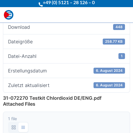
+49 (0) 5121 – 28 126 – 0
Download
Download
448
Dateigröße
258.77 KB
Datei-Anzahl
1
Erstellungsdatum
6. August 2024
Zuletzt aktualisiert
6. August 2024
31-072270 Testkit Chlordioxid DE/ENG.pdf
Attached Files
1 file