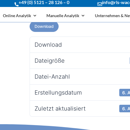
+49 (0) 5121 – 28 126 – 0
info@rls-wac
Online Analytik
Manuelle Analytik
Unternehmen & N
Download
Download
Dateigröße
Datei-Anzahl
Erstellungsdatum
6. 
Zuletzt aktualisiert
6. 