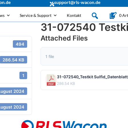
on.de
support@rls-wacon.de
ews
Service & Support
Kontakt
0 Art
31-072540 Testki
Attached Files
494
1 file
286.54 KB
1
31-072540_Testkit Sulfid_Datenblat
286.54 KB
August 2024
August 2024