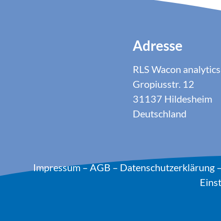
Adresse
RLS Wacon analyti
Gropiusstr. 12
31137 Hildesheim
Deutschland
Impressum
–
AGB
–
Datenschutzerklärung
Eins