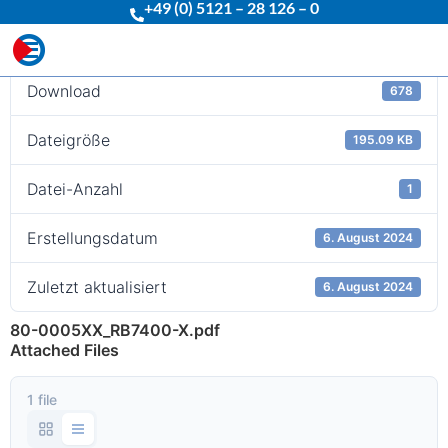
+49 (0) 5121 – 28 126 – 0
Download
Download
678
Dateigröße
195.09 KB
Datei-Anzahl
1
Erstellungsdatum
6. August 2024
Zuletzt aktualisiert
6. August 2024
80-0005XX_RB7400-X.pdf
Attached Files
1 file