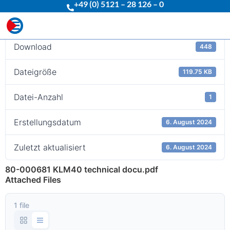
+49 (0) 5121 – 28 126 – 0
Download
Download
448
Dateigröße
119.75 KB
Datei-Anzahl
1
Erstellungsdatum
6. August 2024
Zuletzt aktualisiert
6. August 2024
80-000681 KLM40 technical docu.pdf
Attached Files
1 file