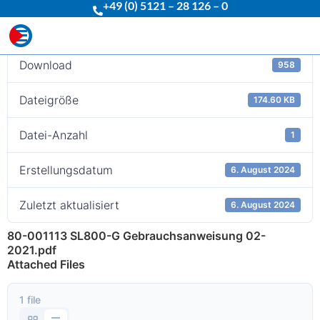
+49 (0) 5121 – 28 126 – 0
Download
Download
958
Dateigröße
174.60 KB
Datei-Anzahl
1
Erstellungsdatum
6. August 2024
Zuletzt aktualisiert
6. August 2024
80-001113 SL800-G Gebrauchsanweisung 02-
2021.pdf
Attached Files
1 file