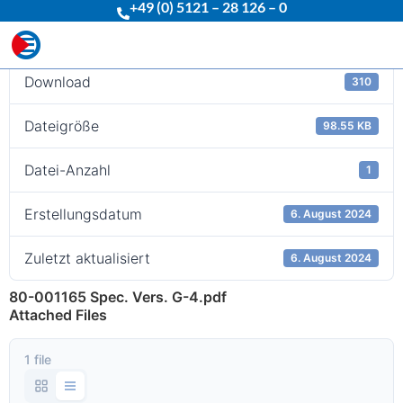
+49 (0) 5121 – 28 126 – 0
Download
Download
310
Dateigröße
98.55 KB
Datei-Anzahl
1
Erstellungsdatum
6. August 2024
Zuletzt aktualisiert
6. August 2024
80-001165 Spec. Vers. G-4.pdf
Attached Files
1 file