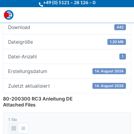
+49 (0) 5121 – 28 126 – 0
Download
Download
442
Dateigröße
1.20 MB
Datei-Anzahl
1
Erstellungsdatum
14. August 2024
Zuletzt aktualisiert
14. August 2024
80-200300 RC3 Anleitung DE
Attached Files
1 file