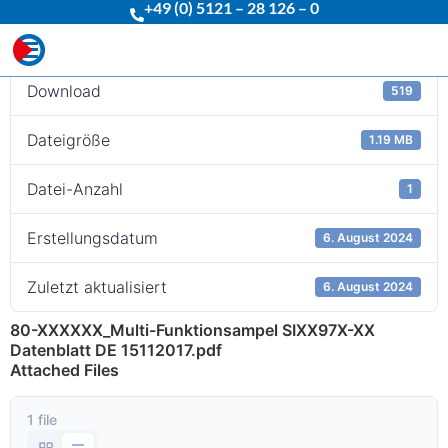
+49 (0) 5121 – 28 126 – 0
Download
Download
519
Dateigröße
1.19 MB
Datei-Anzahl
1
Erstellungsdatum
6. August 2024
Zuletzt aktualisiert
6. August 2024
80-XXXXXX_Multi-Funktionsampel SIXX97X-XX
Datenblatt DE 15112017.pdf
Attached Files
1 file