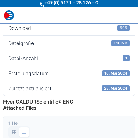
+49 (0) 5121 – 28 126 – 0
Download
Download
595
Dateigröße
1.10 MB
Datei-Anzahl
1
Erstellungsdatum
16. Mai 2024
Zuletzt aktualisiert
28. Mai 2024
Flyer CALDURScientific® ENG
Attached Files
1 file