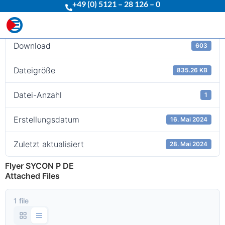
+49 (0) 5121 – 28 126 – 0
Download
Download
603
Dateigröße
835.26 KB
Datei-Anzahl
1
Erstellungsdatum
16. Mai 2024
Zuletzt aktualisiert
28. Mai 2024
Flyer SYCON P DE
Attached Files
1 file