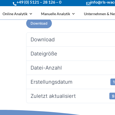
+49 (0) 5121 – 28 126 – 0
info@rls-wac
Online Analytik
Manuelle Analytik
Unternehmen & N
Download
Download
Dateigröße
Datei-Anzahl
Erstellungsdatum
1
Zuletzt aktualisiert
9