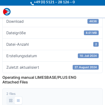
+49 (0) 5121 – 28 126 – 0
Download
Download
4636
Dateigröße
8.01 MB
Datei-Anzahl
2
Erstellungsdatum
10. Juli 2024
Zuletzt aktualisiert
27. August 2024
Operating manual LIMESBASE/PLUS ENG
Attached Files
2 files