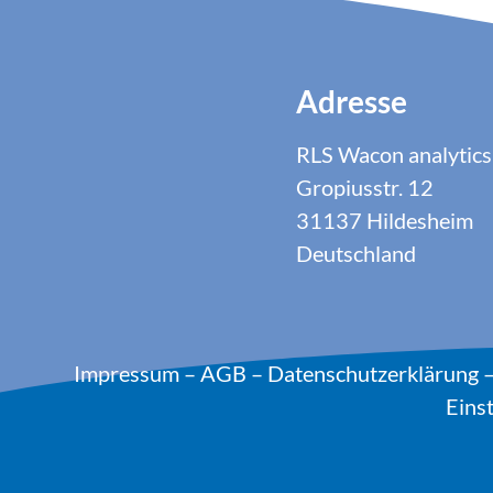
Adresse
RLS Wacon analyti
Gropiusstr. 12
31137 Hildesheim
Deutschland
Impressum
–
AGB
–
Datenschutzerklärung
Eins