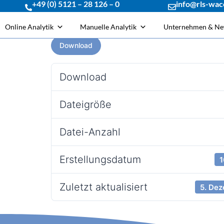
+49 (0) 5121 – 28 126 – 0
info@rls-wac
Online Analytik
Manuelle Analytik
Unternehmen & N
Download
Download
Dateigröße
Datei-Anzahl
Erstellungsdatum
1
Zuletzt aktualisiert
5. De