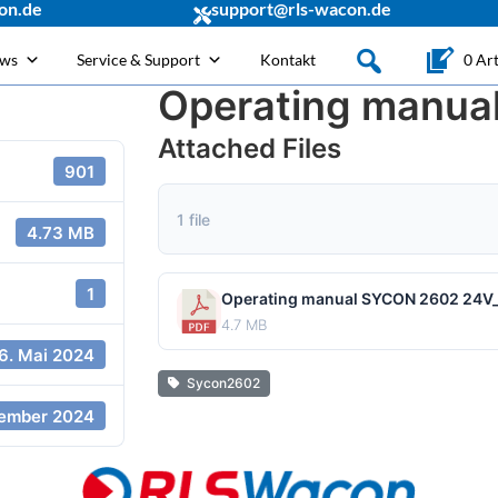
on.de
support@rls-wacon.de
ews
Service & Support
Kontakt
0 Art
Operating manua
Attached Files
901
1 file
4.73 MB
1
Operating manual SYCON 2602 24V
4.7 MB
6. Mai 2024
Sycon2602
zember 2024