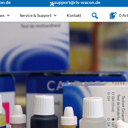
on.de
support@rls-wacon.de
ews
Service & Support
Kontakt
0 Art