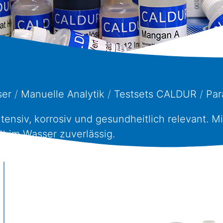
ser
/
Manuelle Analytik
/
Testsets CALDUR
/
Par
intensiv, korrosiv und gesundheitlich relevant
lt im Wasser zuverlässig.