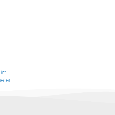
 im
eter