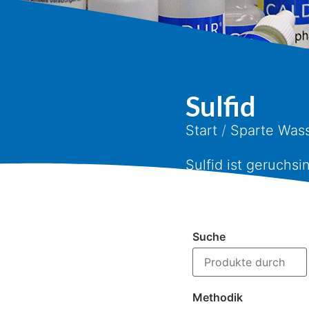
Sulfid
Start
/
Sparte Was
Sulfid ist geruchs
Sie den Sulfidgeha
Suche
Methodik