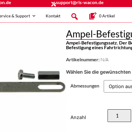
on.de
support@rls-wacon.de
ervice & Support
Kontakt
0 Artikel
Ampel-Befestig
Ampel-Befestigungssatz. Der Be
Befestigung eines Fahrtrichtun
Artikelnummer:
N/A
Wählen Sie die gewünschten 
Abmessungen
Anzahl