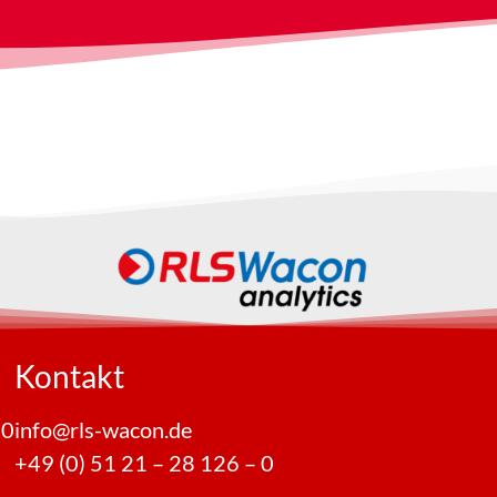
Kontakt
30
info@rls-wacon.de
+49 (0) 51 21 – 28 126 – 0