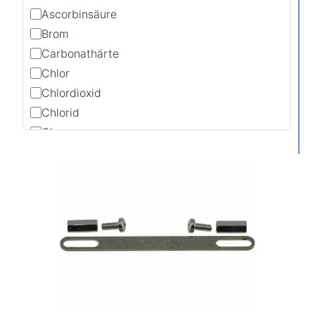
Ascorbinsäure
Brom
Carbonathärte
Chlor
Chlordioxid
Chlorid
Chrom
DEHA
Eisen
Gesamthärte
Kupfer
Mangan
MEKO
Molybdaen
Nitrat
Nitrit