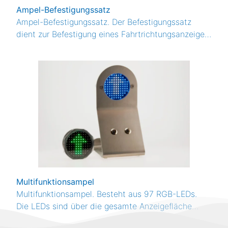
Ampel-Befestigungssatz
Peroxid
Ampel-Befestigungssatz. Der Befestigungssatz
pH
dient zur Befestigung eines Fahrtrichtungsanzeigers
pH-Wert
(Ampel).
Phosphat
PM-Wert
Silikat
Sulfat
Sulfid
Sulfit
Produktkategorie
Analysegerät
Indikator
Multifunktionsampel
Reinigung/Wartung
Multifunktionsampel. Besteht aus 97 RGB-LEDs.
Vorschaltkühler
Die LEDs sind über die gesamte Anzeigefläche
homogen angeordnet.
Zubehör