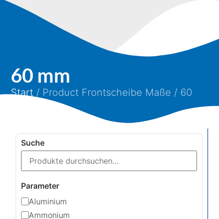
60 mm
Start
/ Product Frontscheibe Maße / 60
mm
Suche
Parameter
Aluminium
Ammonium