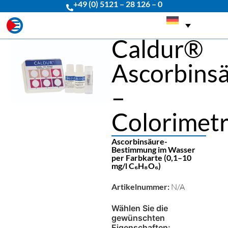
+49 (0) 5121 – 28 126 – 0
Caldur®
Ascorbins
–
Colorimetr
Ascorbinsäure-
Bestimmung im Wasser
per Farbkarte (0,1–10
mg/l C₆H₈O₆)
Artikelnummer:
N/A
Wählen Sie die
gewünschten
Eigenschaften: