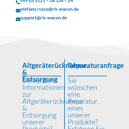
+49 (0) 5121 – 28 126 – 24
stefano.russo@rls-wacon.de
support@rls-wacon.de
Altgeräterücknahme
Reparaturanfrage
&
Entsorgung
Sie suchen
Sie
Informationen
wünschen
zur
eine
Altgeräterücknahme
Reparatur
&
eines
Entsorgung
unserer
unserer
Produkte?
Produkte?
Erfahren Sie