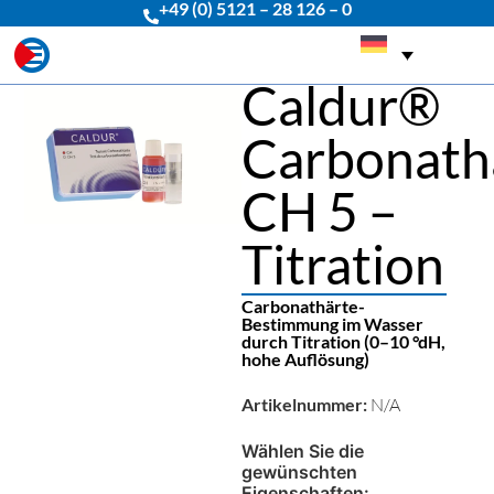
+49 (0) 5121 – 28 126 – 0
Caldur®
Carbonath
CH 5 –
Titration
Carbonathärte-
Bestimmung im Wasser
durch Titration (0–10 °dH,
hohe Auflösung)
Artikelnummer:
N/A
Wählen Sie die
gewünschten
Eigenschaften: