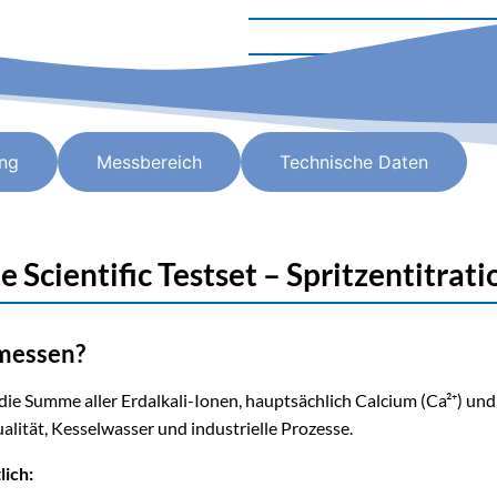
ng
Messbereich
Technische Daten
cientific Testset – Spritzentitrati
messen?
ie Summe aller Erdalkali-Ionen, hauptsächlich Calcium (Ca²⁺) und
alität, Kesselwasser und industrielle Prozesse.
lich: