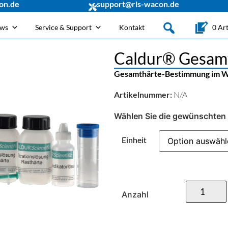
on.de
support@rls-wacon.de
ews
Service & Support
Kontakt
0 Art
Caldur® Gesamth
Gesamthärte-Bestimmung im Wa
Artikelnummer:
N/A
Wählen Sie die gewünschten 
Einheit
Anzahl