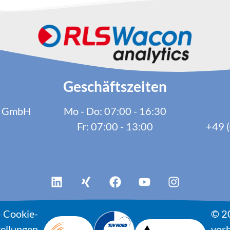
Geschäftszeiten
cs GmbH
Mo - Do: 07:00 - 16:30
Fr: 07:00 - 13:00
+49 (
–
Cookie-
© 2
tellungen
vorb