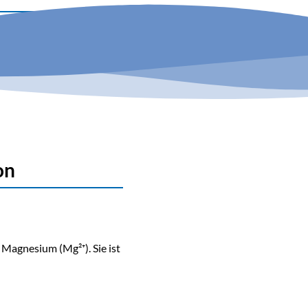
on
 Magnesium (Mg²⁺). Sie ist