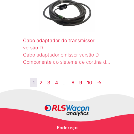
Cabo adaptador do transmissor
versão D
Cabo adaptador emissor versão D.
Componente do sistema de cortina de
luz para o circuito de rearme
automático (WBS) de escadas rolantes
1
2
3
4
…
8
9
10
→
e esteiras rolantes.
Endereço