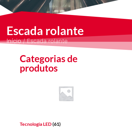
Escada rolante
Início
/ Escada rolante
Categorias de
produtos
Tecnologia LED
(61)