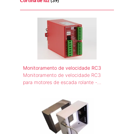
Cortina de luz
(39)
Monitoramento de velocidade RC3
Monitoramento de velocidade RC3
para motores de escada rolante -
testado por TÜV de acordo com EN
115:2008, seis frequências nominais
(66⅔ a 500 Hz), autoteste automático,
montagem em trilho DIN