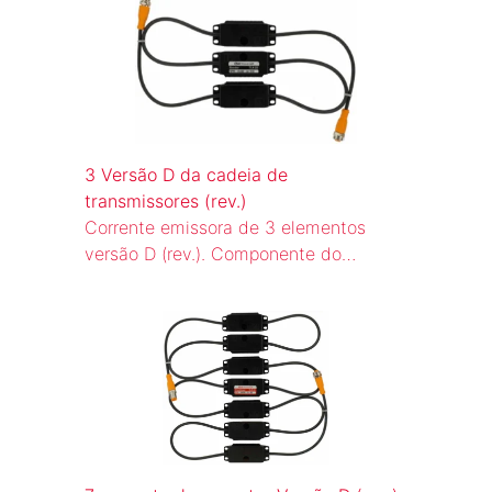
(TLR 22) conectados por cabo, com
conectores M12 na cor laranja. Ela é
um componente do sistema de cortina
de luz para o circuito de rearme
automático (WBS) de escadas rolantes.
3 Versão D da cadeia de
transmissores (rev.)
Corrente emissora de 3 elementos
versão D (rev.). Componente do
sistema de cortina de luz para o
circuito de rearme automático (WBS)
de escadas rolantes e esteiras
rolantes.