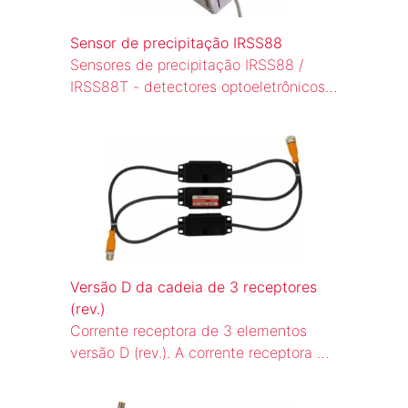
Sensor de precipitação IRSS88
Sensores de precipitação IRSS88 /
IRSS88T - detectores optoeletrônicos
para todos os tipos de precipitação,
invólucro de aço inoxidável, detecção
instantânea, IRSS88T com medição de
temperatura integrada e RS232
Versão D da cadeia de 3 receptores
(rev.)
Corrente receptora de 3 elementos
versão D (rev.). A corrente receptora de
3 elementos da versão D (rev.) é
composta por três módulos receptores