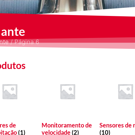
lante
nte
/ Página 6
odutos
res de
Monitoramento de
Sensores de 
pitação
(1)
velocidade
(2)
(10)