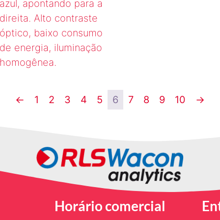
azul, apontando para a
direita. Alto contraste
óptico, baixo consumo
de energia, iluminação
homogênea.
←
1
2
3
4
5
6
7
8
9
10
→
Horário comercial
En