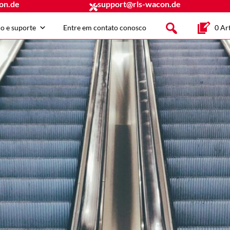
on.de
support@rls-wacon.de
ço e suporte
Entre em contato conosco
0 Art