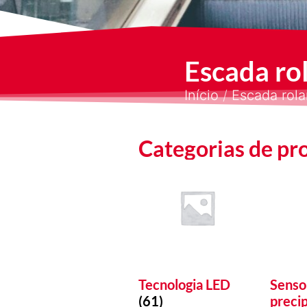
Escada ro
Início
/
Escada rola
Categorias de pr
Tecnologia LED
Senso
(61)
preci