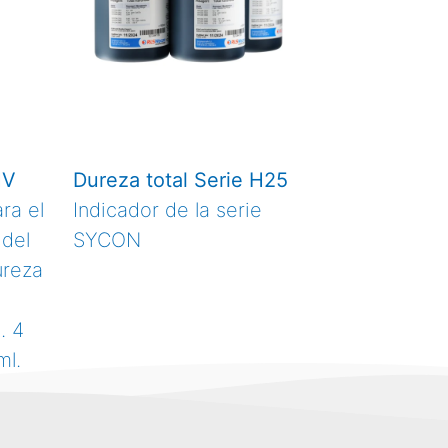
HV
Dureza total Serie H25
ra el
Indicador de la serie
 del
SYCON
ureza
. 4
ml.