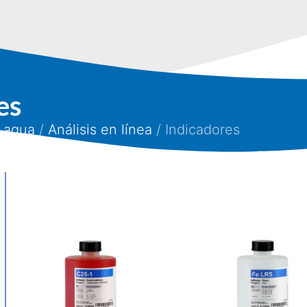
es
l agua
/
Análisis en línea
/ Indicadores