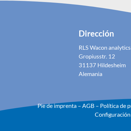
Dirección
RLS Wacon analyti
Gropiusstr. 12
31137 Hildesheim
Alemania
Pie de imprenta
–
AGB
–
Política de 
Configuración