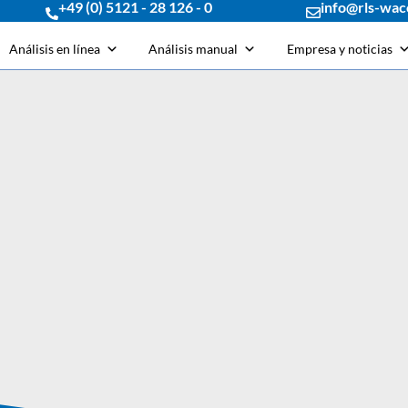
+49 (0) 5121 - 28 126 - 0
info@rls-wac
Análisis en línea
Análisis manual
Empresa y noticias