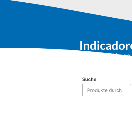
Indicador
Inicio
/
División de
Suche