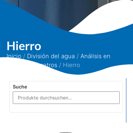
Hierro
Inicio
/
División del agua
/
Análisis en
línea
/
Parámetros
/ Hierro
Suche