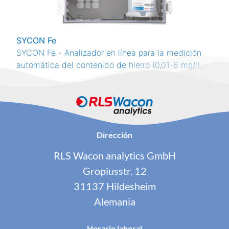
SYCON Fe
SYCON Fe - Analizador en línea para la medición
automática del contenido de hierro (0,01-6 mg/l),
método colorimétrico, RS485 Modbus RTU, 4 relés,
4-20 mA
Dirección
RLS Wacon analytics GmbH
Gropiusstr. 12
31137 Hildesheim
Alemania
Horario laboral