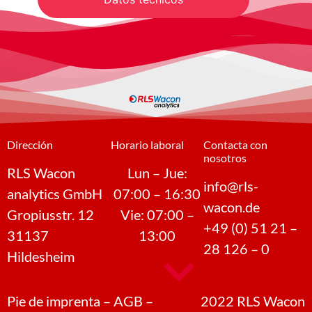
Dirección
Horario laboral
Contacta con
nosotros
RLS Wacon
Lun – Jue:
info@rls-
analytics GmbH
07:00 – 16:30
wacon.de
Gropiusstr. 12
Vie: 07:00 –
+49 (0) 51 21 –
31137
13:00
28 126 – 0
Hildesheim
Pie de imprenta
–
AGB
–
2022
RLS Wacon