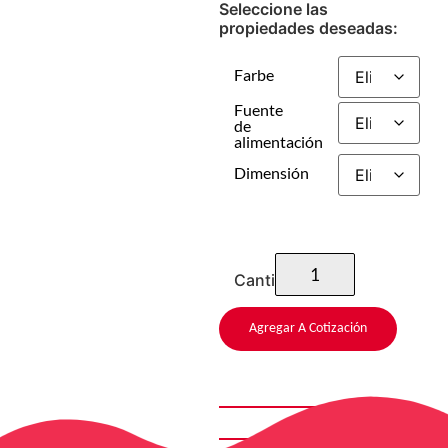
Seleccione las
propiedades deseadas:
Farbe
Fuente
de
alimentación
Dimensión
Cantidad
Agregar A Cotización