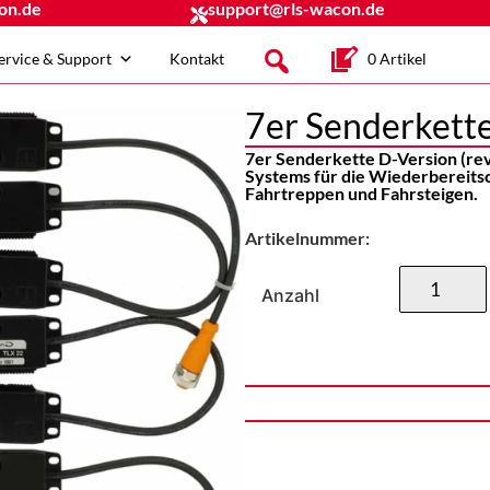
on.de
support@rls-wacon.de
ervice & Support
Kontakt
0 Artikel
7er Senderkette
7er Senderkette D-Version (rev.
Systems für die Wiederbereits
Fahrtreppen und Fahrsteigen.
Artikelnummer:
Anzahl