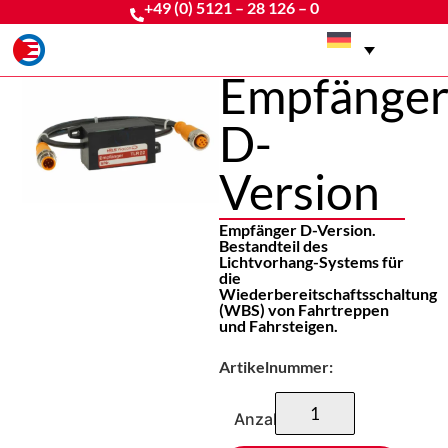
+49 (0) 5121 – 28 126 – 0
Empfänge
D-
Version
Empfänger D-Version.
Bestandteil des
Lichtvorhang-Systems für
die
Wiederbereitschaftsschaltung
(WBS) von Fahrtreppen
und Fahrsteigen.
Artikelnummer:
Anzahl