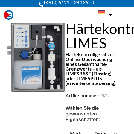
+49 (0) 5121 – 28 126 – 0
Härtekontr
LIMES
Härtekontrollgerät zur
Online-Überwachung
eines Gesamthärte-
Grenzwerts – als
LIMESBASE (Einstieg)
oder LIMESPLUS
(erweiterte Steuerung).
Artikelnummer:
N/A
Wählen Sie die
gewünschten
Eigenschaften:
Modell