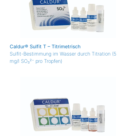
Mangan
MEKO
Molybdaen
Nitrat
Nitrit
Caldur® Sulfit T – Titrimetrisch
Peroxid
Sulfit-Bestimmung im Wasser durch Titration (5
pH
mg/l SO₃²⁻ pro Tropfen)
pH-Wert
Phosphat
PM-Wert
Silikat
Sulfat
Sulfid
Sulfit
Methodik