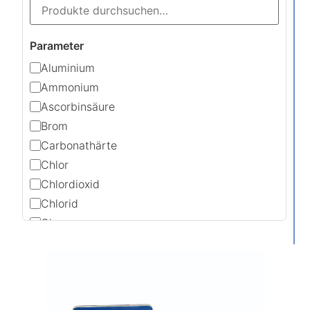
Parameter
Aluminium
Ammonium
Ascorbinsäure
Brom
Carbonathärte
Chlor
Chlordioxid
Chlorid
Chrom
DEHA
Eisen
Gesamthärte
Kupfer